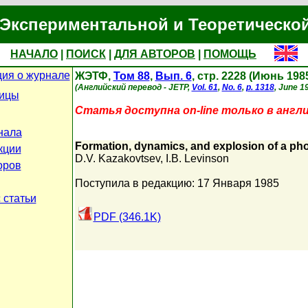
Экспериментальной и Теоретическо
НАЧАЛО
|
ПОИСК
|
ДЛЯ АВТОРОВ
|
ПОМОЩЬ
ия о журнале
ЖЭТФ,
Том 88
,
Вып. 6
, стр. 2228 (Июнь 198
(Английский перевод - JETP,
Vol. 61
,
No. 6
,
p. 1318
, June 1
ницы
Статья доступна on-line только в англ
нала
Formation, dynamics, and explosion of a ph
кции
D.V. Kazakovtsev
,
I.B. Levinson
оров
Поступила в редакцию: 17 Января 1985
 статьи
PDF (346.1K)