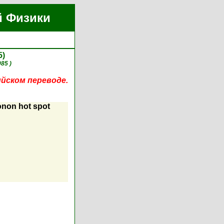
й Физики
5)
985 )
ийском переводе.
onon hot spot