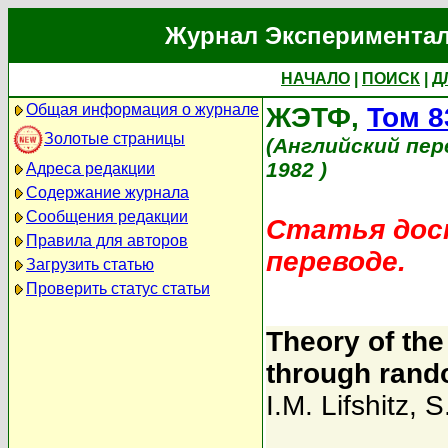
Журнал Экспериментал
НАЧАЛО
|
ПОИСК
|
Д
Общая информация о журнале
ЖЭТФ,
Том 8
Золотые страницы
(Английский пер
1982 )
Адреса редакции
Содержание журнала
Сообщения редакции
Статья дост
Правила для авторов
переводе.
Загрузить статью
Проверить статус статьи
Theory of the
through ran
I.M. Lifshitz
,
S