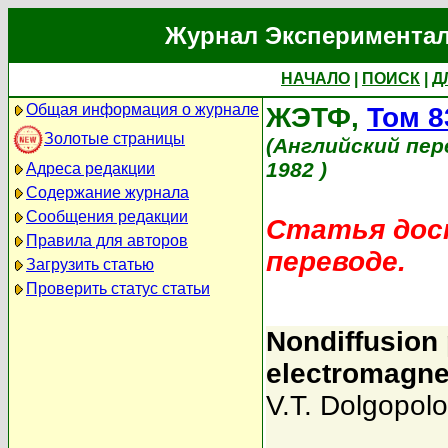
Журнал Экспериментал
НАЧАЛО
|
ПОИСК
|
Д
Общая информация о журнале
ЖЭТФ,
Том 8
Золотые страницы
(Английский пер
1982 )
Адреса редакции
Содержание журнала
Сообщения редакции
Статья дост
Правила для авторов
переводе.
Загрузить статью
Проверить статус статьи
Nondiffusion 
electromagne
V.T. Dolgopolo