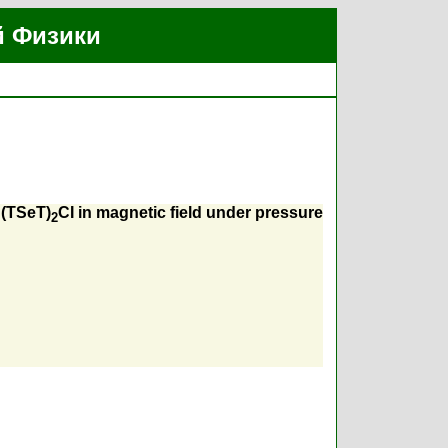
й Физики
 (TSeT)
CI in magnetic field under pressure
2