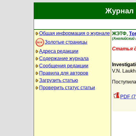
Журнал 
Общая информация о журнале
ЖЭТФ,
То
(Английский 
Золотые страницы
Статья д
Адреса редакции
Содержание журнала
Investigat
Сообщения редакции
V.N. Laukh
Правила для авторов
Загрузить статью
Поступила
Проверить статус статьи
PDF (7