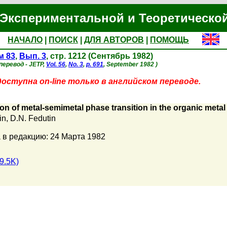
Экспериментальной и Теоретическо
НАЧАЛО
|
ПОИСК
|
ДЛЯ АВТОРОВ
|
ПОМОЩЬ
м 83
,
Вып. 3
, стр. 1212 (Сентябрь 1982)
перевод - JETP,
Vol. 56
,
No. 3
,
p. 691
, September 1982 )
оступна on-line только в английском переводе.
ion of metal-semimetal phase transition in the organic metal
in
,
D.N. Fedutin
 в редакцию: 24 Марта 1982
9.5K)