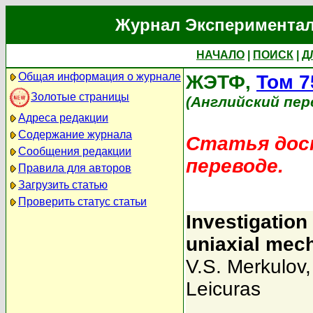
Журнал Экспериментал
НАЧАЛО
|
ПОИСК
|
Д
Общая информация о журнале
ЖЭТФ,
Том 7
Золотые страницы
(Английский пер
Адреса редакции
Содержание журнала
Статья дост
Сообщения редакции
переводе.
Правила для авторов
Загрузить статью
Проверить статус статьи
Investigation
uniaxial mech
V.S. Merkulov
Leicuras