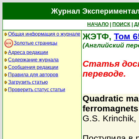
Журнал Экспериментал
НАЧАЛО
|
ПОИСК
|
Д
Общая информация о журнале
ЖЭТФ,
Том 6
Золотые страницы
(Английский пер
Адреса редакции
Содержание журнала
Статья дост
Сообщения редакции
переводе.
Правила для авторов
Загрузить статью
Проверить статус статьи
Quadratic mag
ferromagnets
G.S. Krinchik
,
Поступила в 