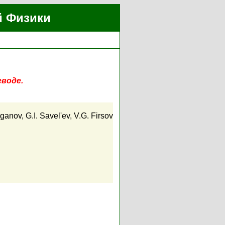
й Физики
еводе.
oganov
,
G.I. Savel'ev
,
V.G. Firsov