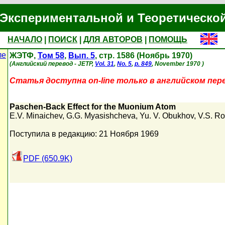
Экспериментальной и Теоретическо
НАЧАЛО
|
ПОИСК
|
ДЛЯ АВТОРОВ
|
ПОМОЩЬ
ле
ЖЭТФ,
Том 58
,
Вып. 5
, стр. 1586 (Ноябрь 1970)
(Английский перевод - JETP,
Vol. 31
,
No. 5
,
p. 849
, November 1970 )
Статья доступна on-line только в английском пер
Paschen-Back Effect for the Muonium Atom
E.V. Minaichev
,
G.G. Myasishcheva
,
Yu. V. Obukhov
,
V.S. R
Поступила в редакцию: 21 Ноября 1969
PDF (650.9K)