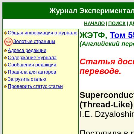
Журнал Экспериментал
НАЧАЛО
|
ПОИСК
|
Д
Общая информация о журнале
ЖЭТФ,
Том 5
Золотые страницы
(Английский пер
Адреса редакции
Содержание журнала
Статья дост
Сообщения редакции
переводе.
Правила для авторов
Загрузить статью
Проверить статус статьи
Superconduct
(Thread-Like)
I.E. Dzyaloshin
Поступила в 