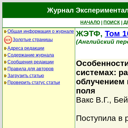
Журнал Экспериментал
НАЧАЛО
|
ПОИСК
|
Д
Общая информация о журнале
ЖЭТФ,
Том 1
Золотые страницы
(Английский пер
Адреса редакции
Содержание журнала
Особенности
Сообщения редакции
Правила для авторов
системах: р
Загрузить статью
облучением 
Проверить статус статьи
поля
Вакс В.Г.
,
Бей
Поступила в 