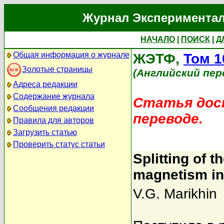
Журнал Экспериментал
НАЧАЛО
|
ПОИСК
|
Д
Общая информация о журнале
ЖЭТФ,
Том 1
Золотые страницы
(Английский пер
Адреса редакции
Содержание журнала
Статья дост
Сообщения редакции
переводе.
Правила для авторов
Загрузить статью
Проверить статус статьи
Splitting of 
magnetism in
V.G. Marikhin