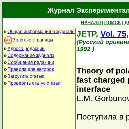
Журнал Экспериментал
НАЧАЛО
|
ПОИСК
|
Д
Общая информация о журнале
JETP,
Vol. 75
Золотые страницы
(Русский оригин
1992 )
Адреса редакции
Содержание журнала
Сообщения редакции
Theory of pol
Правила для авторов
Загрузить статью
fast charged
Проверить статус статьи
interface
L.M. Gorbuno
Поступила в 