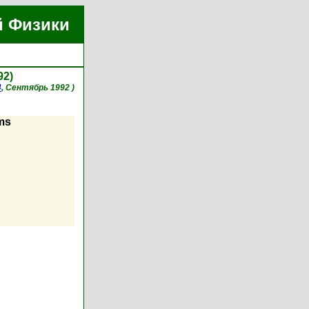
й Физики
92)
4
, Сентябрь 1992 )
ms