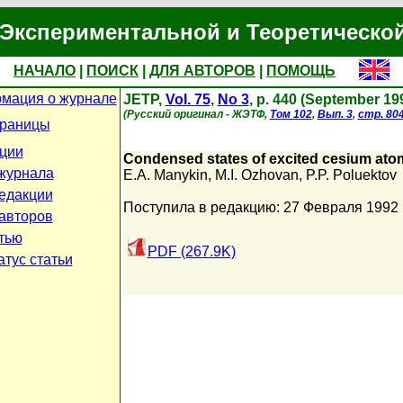
Экспериментальной и Теоретическо
НАЧАЛО
|
ПОИСК
|
ДЛЯ АВТОРОВ
|
ПОМОЩЬ
мация о журнале
JETP,
Vol. 75
,
No 3
, p. 440 (September 19
(Русский оригинал - ЖЭТФ,
Том 102
,
Вып. 3
,
стр. 80
траницы
ции
Condensed states of excited cesium ato
журнала
E.A. Manykin
,
M.I. Ozhovan
,
P.P. Poluektov
едакции
Поступила в редакцию: 27 Февраля 1992
авторов
атью
PDF (267.9K)
атус статьи