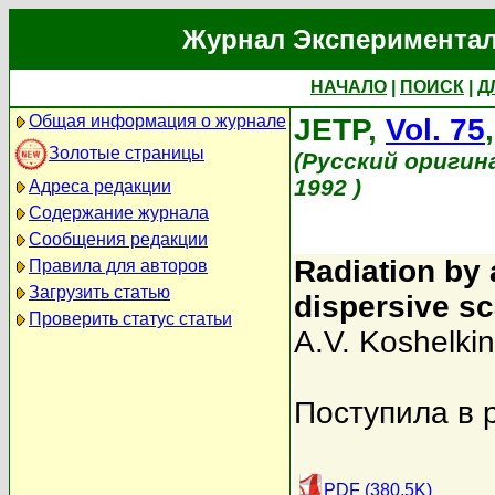
Журнал Экспериментал
НАЧАЛО
|
ПОИСК
|
Д
Общая информация о журнале
JETP,
Vol. 75
Золотые страницы
(Русский оригин
1992 )
Адреса редакции
Содержание журнала
Сообщения редакции
Radiation by 
Правила для авторов
Загрузить статью
dispersive s
Проверить статус статьи
A.V. Koshelkin
Поступила в 
PDF (380.5K)