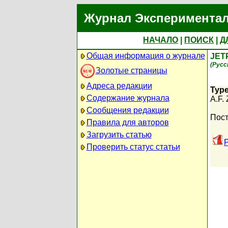
Журнал Экспериментал
НАЧАЛО
|
ПОИСК
|
Д
Общая информация о журнале
JET
(Русс
Золотые страницы
Адреса редакции
Type
Содержание журнала
A.F.
Сообщения редакции
Пост
Правила для авторов
Загрузить статью
Проверить статус статьи