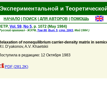
Экспериментальной и Теоретическо
НАЧАЛО
|
ПОИСК
|
ДЛЯ АВТОРОВ
|
ПОМОЩЬ
JETP,
Vol. 59
,
No 5
, p. 1072 (May 1984)
Русский оригинал - ЖЭТФ,
Том 86
,
Вып. 5
,
стр. 1843
, Май 1984 )
Relaxation of nonequilibrium carrier-density matrix in sem
.I. D'yakonov
,
A.V. Khaetskii
Поступила в редакцию: 12 Октября 1983
PDF (281.2K)