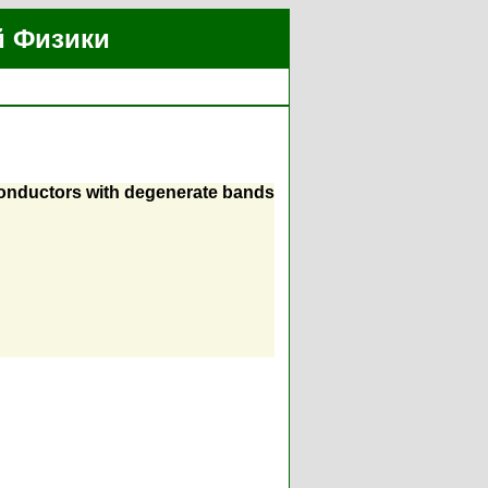
й Физики
iconductors with degenerate bands