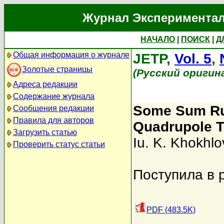
Журнал Экспериментал
НАЧАЛО
|
ПОИСК
|
Д
Общая информация о журнале
JETP,
Vol. 5
,
Золотые страницы
(Русский оригин
Адреса редакции
Содержание журнала
Some Sum Rule
Сообщения редакции
Правила для авторов
Quadrupole Tr
Загрузить статью
Iu. K. Khokhlo
Проверить статус статьи
Поступила в 
PDF (483.5K)