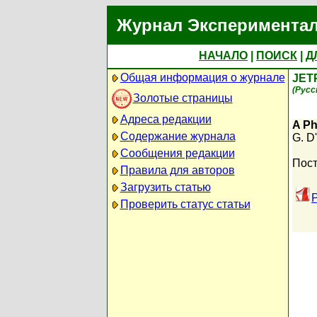
Журнал Экспериментал
НАЧАЛО
|
ПОИСК
|
Д
Общая информация о журнале
JET
(Русс
Золотые страницы
Адреса редакции
A Ph
Содержание журнала
G. D'
Сообщения редакции
Пост
Правила для авторов
Загрузить статью
Проверить статус статьи