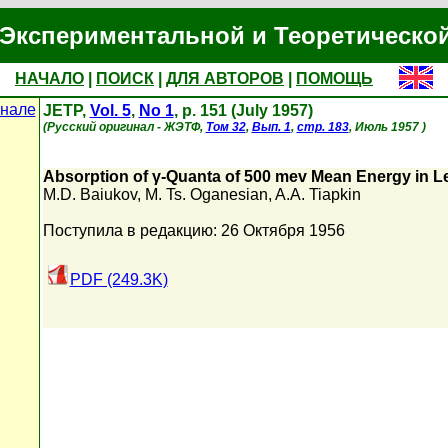
Экспериментальной и Теоретическо
НАЧАЛО
|
ПОИСК
|
ДЛЯ АВТОРОВ
|
ПОМОЩЬ
нале
JETP,
Vol. 5
,
No 1
, p. 151 (July 1957)
(Русский оригинал - ЖЭТФ,
Том 32
,
Вып. 1
,
стр. 183
, Июль 1957 )
Absorption of γ-Quanta of 500 mev Mean Energy in 
M.D. Baiukov
,
M. Ts. Oganesian
,
A.A. Tiapkin
Поступила в редакцию: 26 Октября 1956
PDF (249.3K)