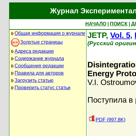
Журнал Экспериментал
НАЧАЛО
|
ПОИСК
|
Д
Общая информация о журнале
JETP,
Vol. 5
,
Золотые страницы
(Русский ориги
Адреса редакции
Содержание журнала
Disintegrati
Сообщения редакции
Energy Prot
Правила для авторов
Загрузить статью
V.I. Ostroumo
Проверить статус статьи
Поступила в 
PDF (997.8K)