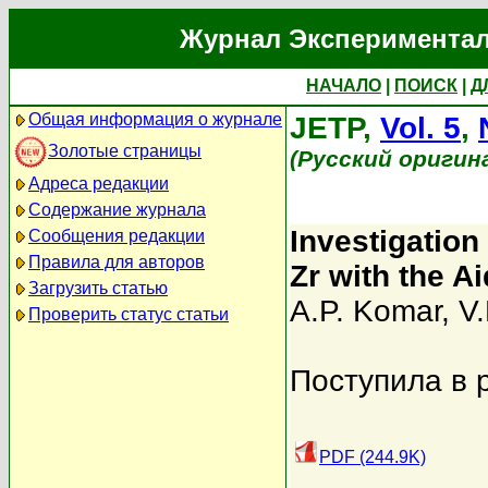
Журнал Экспериментал
НАЧАЛО
|
ПОИСК
|
Д
Общая информация о журнале
JETP,
Vol. 5
,
Золотые страницы
(Русский оригин
Адреса редакции
Содержание журнала
Investigation
Сообщения редакции
Правила для авторов
Zr with the Ai
Загрузить статью
A.P. Komar
,
V.
Проверить статус статьи
Поступила в 
PDF (244.9K)