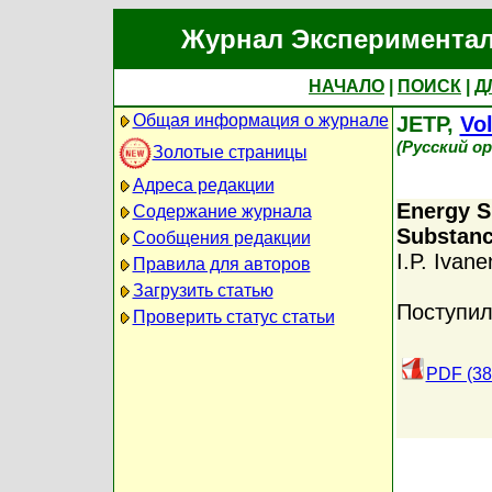
Журнал Экспериментал
НАЧАЛО
|
ПОИСК
|
Д
Общая информация о журнале
JETP,
Vol
(Русский о
Золотые страницы
Адреса редакции
Energy S
Содержание журнала
Substan
Сообщения редакции
I.P. Ivan
Правила для авторов
Загрузить статью
Поступил
Проверить статус статьи
PDF (38