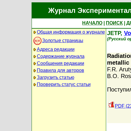
Журнал Экспериментал
НАЧАЛО
|
ПОИСК
|
Д
Общая информация о журнале
JETP,
Vo
(Русский о
Золотые страницы
Адреса редакции
Radiatio
Содержание журнала
metallic
Сообщения редакции
F.R. Aru
Правила для авторов
B.O. Ro
Загрузить статью
Проверить статус статьи
Поступи
PDF (2