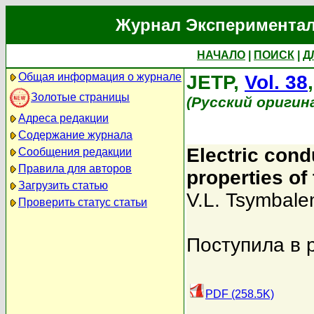
Журнал Экспериментал
НАЧАЛО
|
ПОИСК
|
Д
Общая информация о журнале
JETP,
Vol. 38
Золотые страницы
(Русский оригин
Адреса редакции
Содержание журнала
Electric cond
Сообщения редакции
Правила для авторов
properties of
Загрузить статью
V.L. Tsymbale
Проверить статус статьи
Поступила в 
PDF (258.5K)