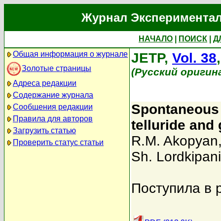
Журнал Экспериментал
НАЧАЛО
|
ПОИСК
|
Д
Общая информация о журнале
JETP,
Vol. 38
Золотые страницы
(Русский оригин
Адреса редакции
Содержание журнала
Spontaneous 
Сообщения редакции
Правила для авторов
telluride and
Загрузить статью
R.M. Akopyan
Проверить статус статьи
Sh. Lordkipan
Поступила в 