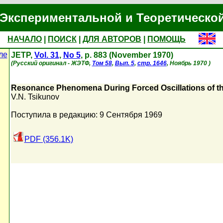
Экспериментальной и Теоретическо
НАЧАЛО
|
ПОИСК
|
ДЛЯ АВТОРОВ
|
ПОМОЩЬ
ле
JETP,
Vol. 31
,
No 5
, p. 883 (November 1970)
(Русский оригинал - ЖЭТФ,
Том 58
,
Вып. 5
,
стр. 1646
, Ноябрь 1970 )
Resonance Phenomena During Forced Oscillations of the
V.N. Tsikunov
Поступила в редакцию: 9 Сентября 1969
PDF (356.1K)