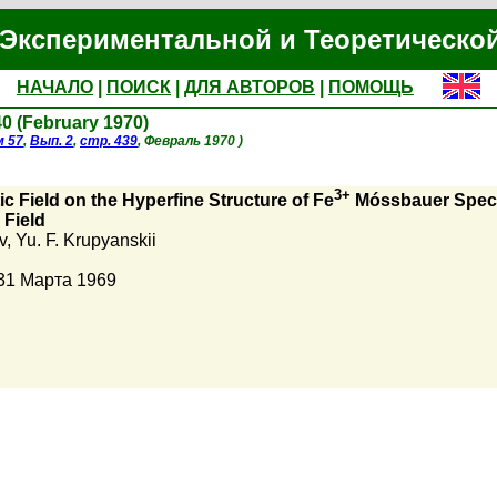
Экспериментальной и Теоретическо
НАЧАЛО
|
ПОИСК
|
ДЛЯ АВТОРОВ
|
ПОМОЩЬ
240 (February 1970)
м 57
,
Вып. 2
,
стр. 439
, Февраль 1970 )
3+
c Field on the Hyperfine Structure of Fe
Móssbauer Spect
 Field
v
,
Yu. F. Krupyanskii
31 Марта 1969