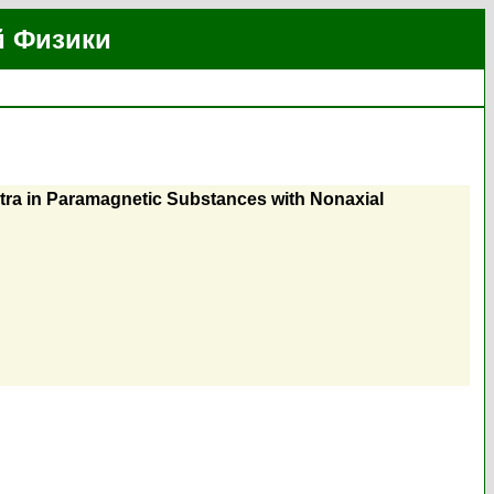
й Физики
ra in Paramagnetic Substances with Nonaxial