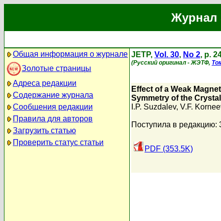
Журнал 
Общая информация о журнале
JETP,
Vol. 30
,
No 2
, p. 
(Русский оригинал - ЖЭТФ,
То
Золотые страницы
Адреса редакции
Effect of a Weak Magneti
Содержание журнала
Symmetry of the Crystal
Сообщения редакции
I.P. Suzdalev
,
V.F. Kornee
Правила для авторов
Поступила в редакцию: 
Загрузить статью
Проверить статус статьи
PDF (353.5K)