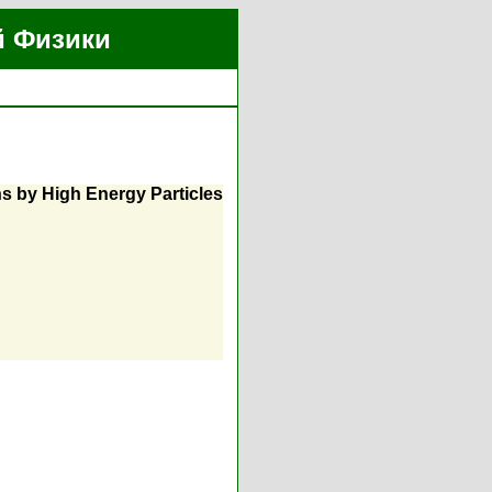
й Физики
ns by High Energy Particles