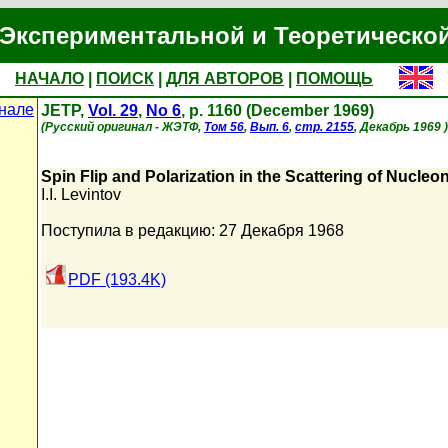
Экспериментальной и Теоретическо
НАЧАЛО
|
ПОИСК
|
ДЛЯ АВТОРОВ
|
ПОМОЩЬ
нале
JETP,
Vol. 29
,
No 6
, p. 1160 (December 1969)
(Русский оригинал - ЖЭТФ,
Том 56
,
Вып. 6
,
стр. 2155
, Декабрь 1969 )
Spin Flip and Polarization in the Scattering of Nucleo
I.I. Levintov
Поступила в редакцию: 27 Декабря 1968
PDF (193.4K)