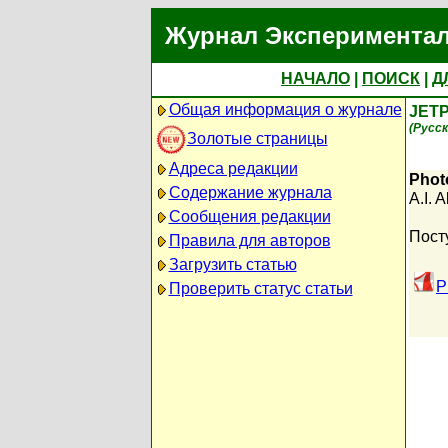
Журнал Экспериментал
НАЧАЛО
|
ПОИСК
|
Д
Общая информация о журнале
JETP
(Русс
Золотые страницы
Адреса редакции
Phot
Содержание журнала
A.I. 
Сообщения редакции
Пост
Правила для авторов
Загрузить статью
P
Проверить статус статьи