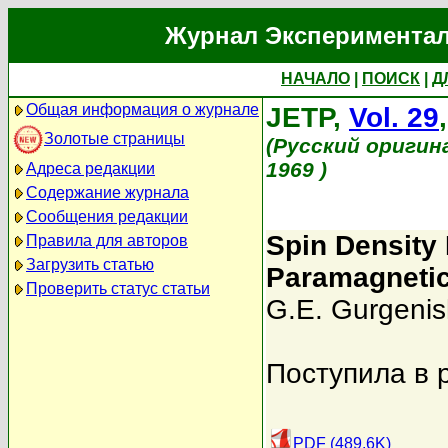
Журнал Экспериментал
НАЧАЛО
|
ПОИСК
|
Д
Общая информация о журнале
JETP,
Vol. 29
Золотые страницы
(Русский оригин
1969 )
Адреса редакции
Содержание журнала
Сообщения редакции
Spin Density 
Правила для авторов
Загрузить статью
Paramagnetic
Проверить статус статьи
G.E. Gurgenish
Поступила в 
PDF (489.6K)