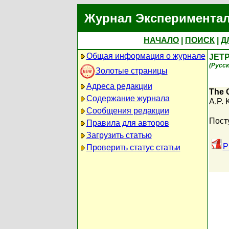
Журнал Экспериментал
НАЧАЛО
|
ПОИСК
|
Д
Общая информация о журнале
JETP
(Русск
Золотые страницы
Адреса редакции
The 
Содержание журнала
A.P. 
Сообщения редакции
Пост
Правила для авторов
Загрузить статью
P
Проверить статус статьи