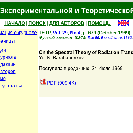
Экспериментальной и Теоретическо
НАЧАЛО
|
ПОИСК
|
ДЛЯ АВТОРОВ
|
ПОМОЩЬ
ация о журнале
JETP,
Vol. 29
,
No 4
, p. 679 (October 1969)
(Русский оригинал - ЖЭТФ,
Том 56
,
Вып. 4
,
стр. 1262
раницы
ции
On the Spectral Theory of Radiation Tran
урнала
Yu. N. Barabanenkov
дакции
Поступила в редакцию: 24 Июля 1968
авторов
тью
PDF (909.4K)
тус статьи