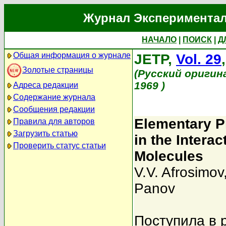
Журнал Экспериментал
НАЧАЛО
|
ПОИСК
|
Д
Общая информация о журнале
JETP,
Vol. 29
Золотые страницы
(Русский оригин
1969 )
Адреса редакции
Содержание журнала
Сообщения редакции
Elementary P
Правила для авторов
Загрузить статью
in the Inter
Проверить статус статьи
Molecules
V.V. Afrosimov
Panov
Поступила в 