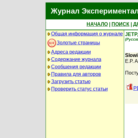
Журнал Экспериментал
НАЧАЛО
|
ПОИСК
|
Д
Общая информация о журнале
JETP
(Русск
Золотые страницы
Адреса редакции
Slowi
Содержание журнала
E.P. 
Сообщения редакции
Посту
Правила для авторов
Загрузить статью
P
Проверить статус статьи