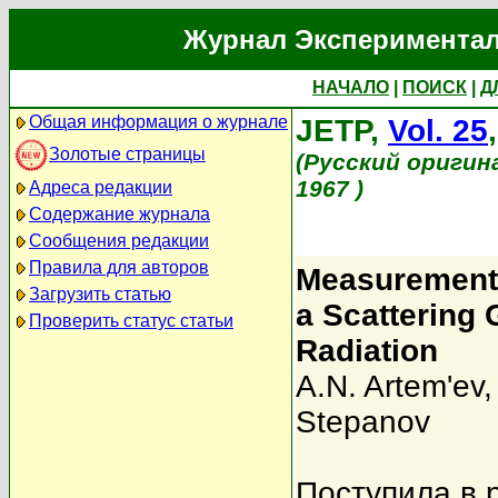
Журнал Экспериментал
НАЧАЛО
|
ПОИСК
|
Д
Общая информация о журнале
JETP,
Vol. 25
Золотые страницы
(Русский оригин
1967 )
Адреса редакции
Содержание журнала
Сообщения редакции
Правила для авторов
Measurement 
Загрузить статью
a Scattering
Проверить статус статьи
Radiation
A.N. Artem'ev
Stepanov
Поступила в 