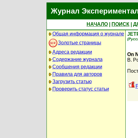
Журнал Экспериментал
НАЧАЛО
|
ПОИСК
|
Д
Общая информация о журнале
JET
(Русс
Золотые страницы
Адреса редакции
On N
Содержание журнала
B. P
Сообщения редакции
Пост
Правила для авторов
Загрузить статью
P
Проверить статус статьи