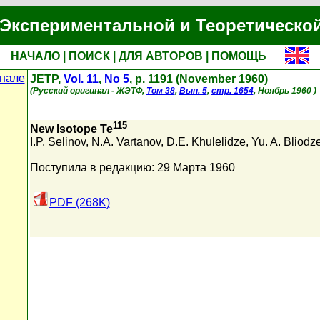
Экспериментальной и Теоретическо
НАЧАЛО
|
ПОИСК
|
ДЛЯ АВТОРОВ
|
ПОМОЩЬ
нале
JETP,
Vol. 11
,
No 5
, p. 1191 (November 1960)
(Русский оригинал - ЖЭТФ,
Том 38
,
Вып. 5
,
стр. 1654
, Ноябрь 1960 )
115
New Isotope Te
I.P. Selinov
,
N.A. Vartanov
,
D.E. Khulelidze
,
Yu. A. Bliodz
Поступила в редакцию: 29 Марта 1960
PDF (268K)