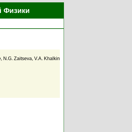
й Физики
e
,
N.G. Zaitseva
,
V.A. Khalkin