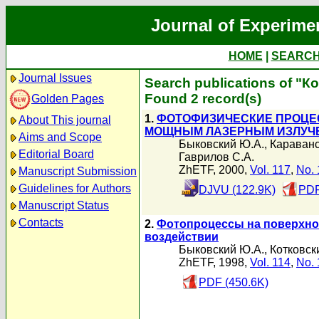
Journal of Experime
HOME
|
SEARC
Journal Issues
Search publications of "К
Found 2 record(s)
Golden Pages
1.
ФОТОФИЗИЧЕСКИЕ ПРОЦЕ
About This journal
МОЩНЫМ ЛАЗЕРНЫМ ИЗЛУЧ
Aims and Scope
Быковский Ю.А.
,
Караванс
Editorial Board
Гаврилов С.А.
ZhETF, 2000,
Vol. 117
,
No. 
Manuscript Submission
Guidelines for Authors
DJVU (122.9K)
PDF
Manuscript Status
Contacts
2.
Фотопроцессы на поверхно
воздействии
Быковский Ю.А.
,
Котковски
ZhETF, 1998,
Vol. 114
,
No. 
PDF (450.6K)