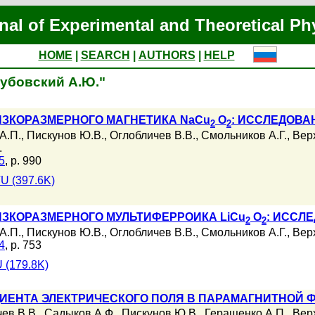
nal of Experimental and Theoretical Ph
HOME
|
SEARCH
|
AUTHORS
|
HELP
Якубовский А.Ю."
ИЗКОРАЗМЕРНОГО МАГНЕТИКА NaCu
O
: ИССЛЕДОВА
2
2
А.П.
,
Пискунов Ю.В.
,
Оглобличев В.В.
,
Смольников А.Г.
,
Вер
.
5
, p. 990
U (397.6K)
ИЗКОРАЗМЕРНОГО МУЛЬТИФЕРРОИКА LiCu
O
: ИССЛ
2
2
А.П.
,
Пискунов Ю.В.
,
Оглобличев В.В.
,
Смольников А.Г.
,
Вер
4
, p. 753
 (179.8K)
ИЕНТА ЭЛЕКТРИЧЕСКОГО ПОЛЯ В ПАРАМАГНИТНОЙ 
ев В.В.
,
Садыков А.Ф.
,
Пискунов Ю.В.
,
Геращенко А.П.
,
Вер