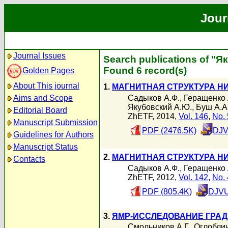
Jour
Journal Issues
Search publications of "
Found 6 record(s)
Golden Pages
About This journal
1.
МАГНИТНАЯ СТРУКТУРА Н
Садыков А.Ф.
,
Геращенко 
Aims and Scope
Якубовский А.Ю.
,
Буш А.А
Editorial Board
ZhETF, 2014,
Vol. 146
,
No. 
Manuscript Submission
PDF (2476.5K)
DJV
Guidelines for Authors
Manuscript Status
2.
МАГНИТНАЯ СТРУКТУРА Н
Contacts
Садыков А.Ф.
,
Геращенко 
ZhETF, 2012,
Vol. 142
,
No. 
PDF (805.4K)
DJVU
3.
ЯМР-ИССЛЕДОВАНИЕ ГРАД
Смольников А.Г.
,
Оглоблич