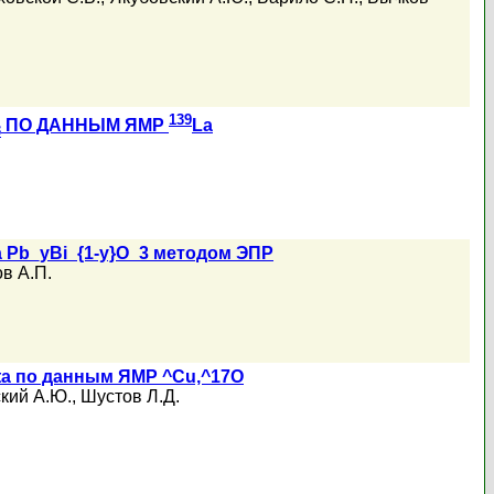
139
ПО ДАННЫМ ЯМР
La
3
 Pb_yBi_{1-y}O_3 методом ЭПР
в А.П.
ta по данным ЯМР ^Cu,^17O
кий А.Ю.
,
Шустов Л.Д.