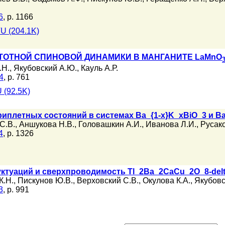
6
, p. 1166
U (204.1K)
ОТНОЙ СПИНОВОЙ ДИНАМИКИ В МАНГАНИТЕ LaMnO
.Н.
,
Якубовский А.Ю.
,
Кауль А.Р.
4
, p. 761
 (92.5K)
плетных состояний в системах Ba_{1-x}K_xBiO_3 и Ba
С.В.
,
Аншукова Н.В.
,
Головашкин А.И.
,
Иванова Л.И.
,
Русако
4
, p. 1326
ктуаций и сверхпроводимость Tl_2Ba_2CaCu_2O_8-del
К.Н.
,
Пискунов Ю.В.
,
Верховский С.В.
,
Окулова К.А.
,
Якубовс
3
, p. 991