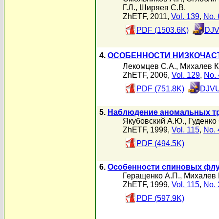
Г.Л.
,
Ширяев С.В.
ZhETF, 2011,
Vol. 139
,
No. 
PDF (1503.6K)
DJV
4.
ОСОБЕННОСТИ НИЗКОЧАСТ
Лекомцев С.А.
,
Михалев К
ZhETF, 2006,
Vol. 129
,
No. 
PDF (751.8K)
DJVU
5.
Наблюдение аномальных три
Якубовский А.Ю.
,
Гуденко 
ZhETF, 1999,
Vol. 115
,
No. 
PDF (494.5K)
6.
Особенности спиновых флу
Геращенко А.П.
,
Михалев 
ZhETF, 1999,
Vol. 115
,
No. 
PDF (597.9K)