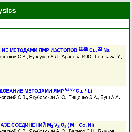
ysics
63,65
23
НИЕ МЕТОДАМИ ЯМР ИЗОТОПОВ
Cu,
Na
ховский С.В.
,
Бузлуков А.Л.
,
Арапова И.Ю.
,
Furukawa Y.
,
63,65
7
ЕДОВАНИЕ МЕТОДАМИ ЯМР
Cu,
Li
ховский С.В.
,
Якубовский А.Ю.
,
Тищенко Э.А.
,
Буш А.А.
ФАЗЕ СОЕДИНЕНИЙ M
V
O
( M = Co, Ni)
3
2
8
ховской С.В.
,
Якубовский А.Ю.
,
Барило С.Н.
,
Бычков