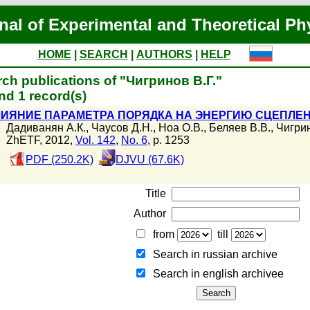
nal of Experimental and Theoretical Ph
HOME
|
SEARCH
|
AUTHORS
|
HELP
ch publications of "Чигринов В.Г."
d 1 record(s)
ИЯНИЕ ПАРАМЕТРА ПОРЯДКА НА ЭНЕРГИЮ СЦЕПЛЕ
Дадиванян А.К.
,
Чаусов Д.Н.
,
Ноа О.В.
,
Беляев В.В.
,
Чигрин
ZhETF, 2012,
Vol. 142
,
No. 6
, p. 1253
PDF (250.2K)
DJVU (67.6K)
Title
Author
from
till
Search in russian archive
Search in english archiveе