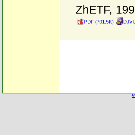
ZhETF, 19
PDF (701.5K)
DJVU
R