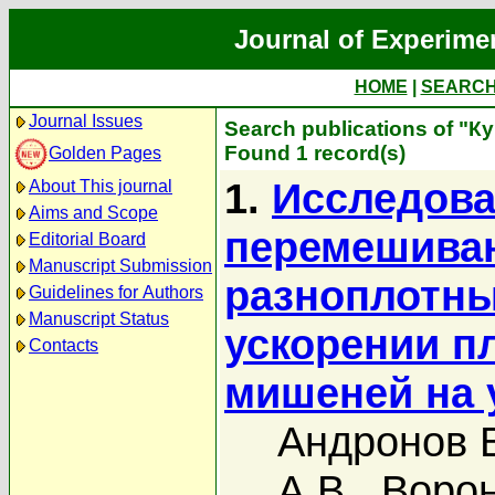
Journal of Experime
HOME
|
SEARC
Journal Issues
Search publications of "К
Found 1 record(s)
Golden Pages
1.
Исследова
About This journal
Aims and Scope
перемешиван
Editorial Board
Manuscript Submission
разноплотны
Guidelines for Authors
Manuscript Status
ускорении п
Contacts
мишеней на 
Андронов В
А.В.
,
Ворон