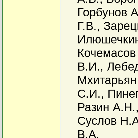
Горбунов А
Г.В.
,
Зарец
Илюшечкин
Кочемасов 
В.И.
,
Лебед
Мхитарьян
С.И.
,
Пинег
Разин А.Н.
Суслов Н.А
В.А.