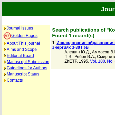
Jour
Journal Issues
Search publications of "К
Found 1 record(s)
Golden Pages
1.
Исследование образования
About This journal
энергиях 3-30 ГэВ
Aims and Scope
Алешин Ю.Д.
,
Аммосов В.
Editorial Board
П.В.
,
Рябов В.А.
,
Смирнитс
ZhETF, 1995,
Vol. 108
,
No. 
Manuscript Submission
Guidelines for Authors
Manuscript Status
Contacts