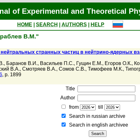
nal of Experimental and Theoretical Ph
HOME
|
SEARCH
|
AUTHORS
|
HELP
ораблев В.М."
 нейтральных странных частиц в нейтрино-ядерных в
В.
,
Баранов В.И.
,
Васильев П.С.
,
Гущин Е.М.
,
Егоров О.К.
,
Ко
кий В.А.
,
Смотряев В.А.
,
Сомов С.В.
,
Тимофеев М.К.
,
Типог
6
, p. 1899
Title
Author
from
till
Search in russian archive
Search in english archiveе