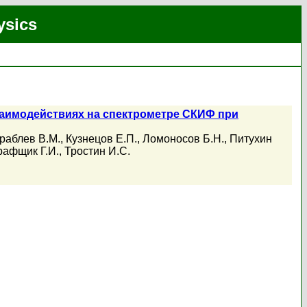
ysics
заимодействиях на спектрометре СКИФ при
раблев В.М.
,
Кузнецов Е.П.
,
Ломоносов Б.Н.
,
Питухин
рафщик Г.И.
,
Тростин И.С.