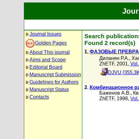
Jour
Journal Issues
Search publicatio
Found 2 record(s)
Golden Pages
1.
ФАЗОВЫЕ ПРЕВРАЩ
About This journal
Диланян Р.А.
,
Ха
Aims and Scope
ZhETF, 2001,
Vol
Editorial Board
DJVU (355.3K
Manuscript Submission
Guidelines for Authors
2.
Комбинационное ра
Manuscript Status
Баженов А.В.
,
Кв
Contacts
ZhETF, 1998,
Vol.