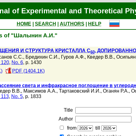
nal of Experimental and Theoretical Ph
HOME
|
SEARCH
|
AUTHORS
|
HELP
ns of "Шалынин А.И."
ЕНИЯ И СТРУКТУРА КРИСТАЛЛА C
, ДОПИРОВАНН
60
санов С.С.
,
Бредихин С.И.
,
Гуров А.Ф.
,
Кведер В.В.
,
Осипьян
. 120
,
No. 6
, p. 1430
)
PDF (1404.1K)
ссеяние света и инфракрасное поглощение в углерод
едер В.В.
,
Максимов А.А.
,
Тартаковский И.И.
,
Оганян Р.А.
,
О
 113
,
No. 5
, p. 1833
Title
Author
from
till