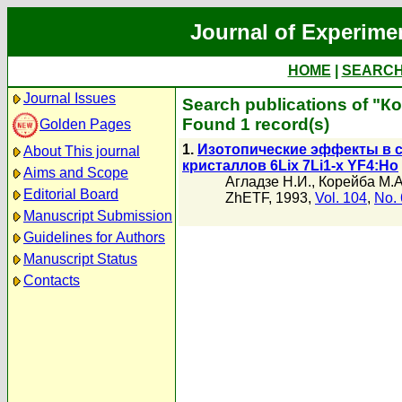
Journal of Experime
HOME
|
SEARC
Journal Issues
Search publications of "К
Found 1 record(s)
Golden Pages
1.
Изотопические эффекты в с
About This journal
кристаллов 6Lix 7Li1-x YF4:Ho
Aims and Scope
Агладзе Н.И.
,
Корейба М.А
Editorial Board
ZhETF, 1993,
Vol. 104
,
No. 
Manuscript Submission
Guidelines for Authors
Manuscript Status
Contacts