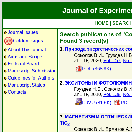
Journal of Experime
HOME
|
SEARC
Journal Issues
Search publications of "С
Found 3 record(s)
Golden Pages
1.
Природа энергетических со
About This journal
Соколов В.И.
,
Груздев Н.Б
Aims and Scope
ZhETF, 2020,
Vol. 157
,
No. 
Editorial Board
PDF (368.8K)
Manuscript Submission
Guidelines for Authors
2.
ЭКСИТОНЫ И ФОТОЛЮМИНЕ
Manuscript Status
Груздев Н.Б.
,
Соколов В.И
Contacts
ZhETF, 2010,
Vol. 138
,
No. 
DJVU (81.6K)
PDF 
3.
МАГНЕТИЗМ И ОПТИЧЕСКИ
TiO
2
Соколов В.И.
,
Ермаков А.