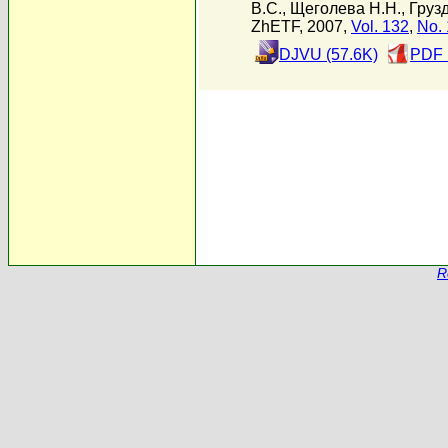
В.С.
,
Щеголева Н.Н.
,
Груз
ZhETF, 2007,
Vol. 132
,
No. 
DJVU (57.6K)
PDF 
R