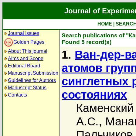
Journal of Experime
HOME
|
SEARC
Journal Issues
Search publications of "К
Found 5 record(s)
Golden Pages
1.
Ван-дер-в
About This journal
Aims and Scope
атомов гру
Editorial Board
Manuscript Submission
синглетных 
Guidelines for Authors
Manuscript Status
состояниях
Contacts
Каменский 
А.С.
,
Манак
Пальчиков 