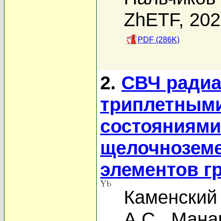
ZhETF, 20
PDF (286K)
2.
СВЧ ради
триплетными
состояниями
щелочнозем
элементов 
Каменский 
А.С.
,
Манак