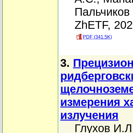
Пальчиков 
ZhETF, 20
PDF (341.5K)
3.
Прецизион
ридберговск
щелочноземе
измерения х
излучения
Глухов И.Л