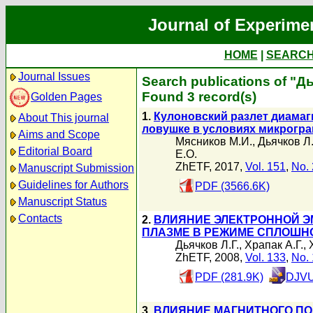
Journal of Experime
HOME
|
SEARC
Journal Issues
Search publications of "Д
Found 3 record(s)
Golden Pages
1.
Кулоновский разлет диама
About This journal
ловушке в условиях микрогр
Aims and Scope
Мясников М.И.
,
Дьячков Л.
Editorial Board
Е.О.
ZhETF, 2017,
Vol. 151
,
No. 
Manuscript Submission
Guidelines for Authors
PDF (3566.6K)
Manuscript Status
Contacts
2.
ВЛИЯНИЕ ЭЛЕКТРОННОЙ Э
ПЛАЗМЕ В РЕЖИМЕ СПЛОШН
Дьячков Л.Г.
,
Храпак А.Г.
,
ZhETF, 2008,
Vol. 133
,
No. 
PDF (281.9K)
DJVU
3.
ВЛИЯНИЕ МАГНИТНОГО ПО