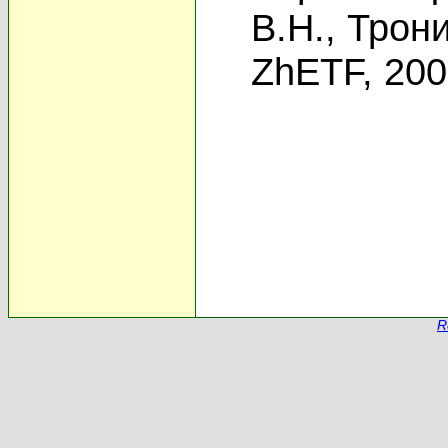
В.Н.
,
Трони
ZhETF, 20
R