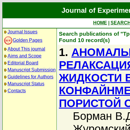
Journal of Experime
HOME
|
SEARC
Journal Issues
Search publications of "Т
Found 10 record(s)
Golden Pages
1.
АНОМАЛЬ
About This journal
Aims and Scope
РЕЛАКСАЦИ
Editorial Board
Manuscript Submission
ЖИДКОСТИ 
Guidelines for Authors
Manuscript Status
КОНФАЙНМЕ
Contacts
ПОРИСТОЙ 
Борман В.
Журомский