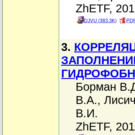
ZhETF, 20
DJVU (383.3K)
PDF
3.
КОРРЕЛЯ
ЗАПОЛНЕНИ
ГИДРОФОБН
Борман В.
В.А.
,
Лисич
В.И.
ZhETF, 201