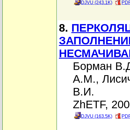
DJVU (243.1K)
PDF
8.
ПЕРКОЛЯ
ЗАПОЛНЕНИ
НЕСМАЧИВ
Борман В.
А.М.
,
Лисич
В.И.
ZhETF, 20
DJVU (163.5K)
PDF