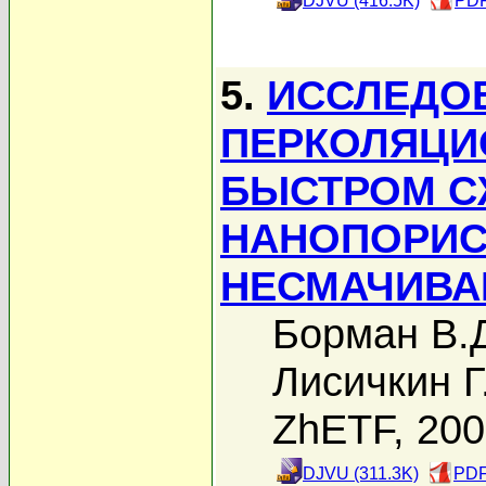
DJVU (416.5K)
PDF
5.
ИССЛЕДО
ПЕРКОЛЯЦИ
БЫСТРОМ С
НАНОПОРИСТ
НЕСМАЧИВ
Борман В.
Лисичкин Г
ZhETF, 20
DJVU (311.3K)
PDF