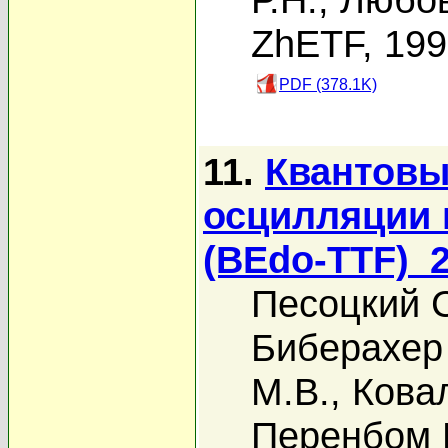
ZhETF, 19
PDF (378.1K)
11.
Квантовы
осцилляции 
(BEdo-TTF)_
Песоцкий С
Биберахер
М.В.
,
Ковал
Перенбом 