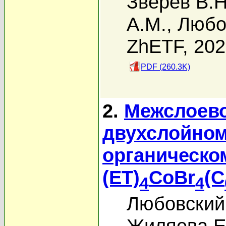
Зверев В.Н
А.М.
,
Любо
ZhETF, 20
PDF (260.3K)
2.
Межслоево
двухслойном
органическо
(ET)
CoBr
(C
4
4
Любовский 
Жиляева Е