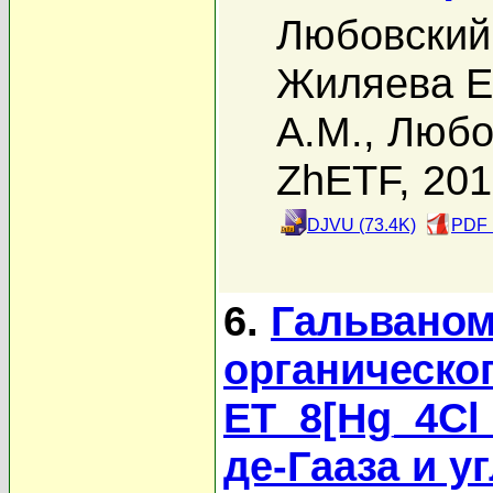
Любовский 
Жиляева Е
А.М.
,
Любо
ZhETF, 20
DJVU (73.4K)
PDF 
6.
Гальваном
органическо
ET_8[Hg_4Cl_
де-Гааза и 