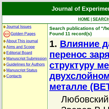
Journal of Experime
HOME
|
SEARC
Journal Issues
Search publications of "Л
Found 11 record(s)
Golden Pages
1.
Влияние д
About This journal
Aims and Scope
перенос зар
Editorial Board
Manuscript Submission
структуру м
Guidelines for Authors
Manuscript Status
двухслойном
Contacts
металле (BE
Любовский 