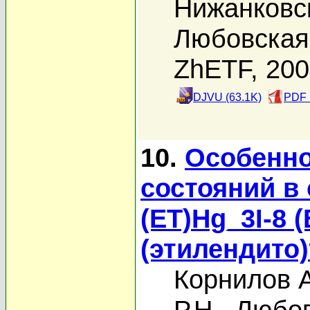
Нижанковс
Любовская 
ZhETF, 20
DJVU (63.1K)
PDF 
10.
Особенно
состояний в
(ET)Hg_3I-8 (
(этилендито
Корнилов А
Р.Н.
,
Любов