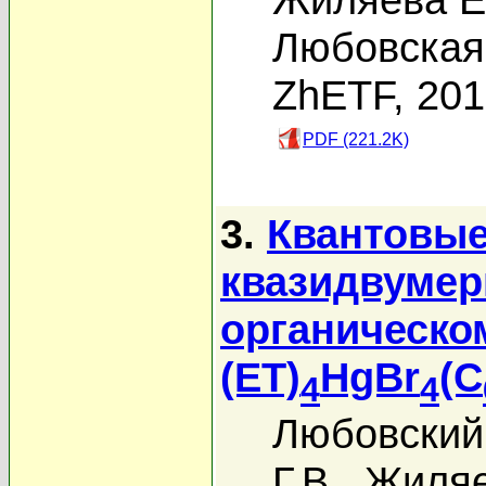
Любовская 
ZhETF, 20
PDF (221.2K)
3.
Квантовые
квазидвумер
органическо
(ET)
HgBr
(C
4
4
Любовский 
Г.В.
,
Жиляе