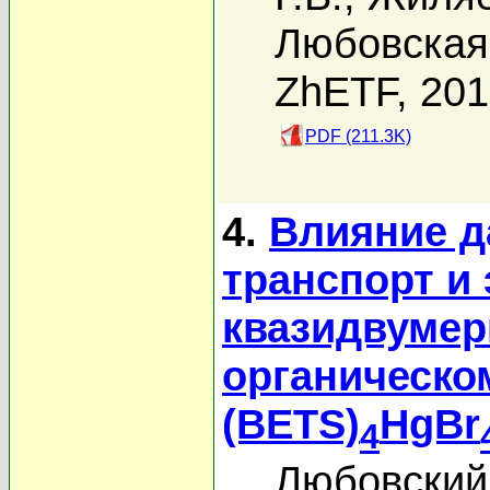
Любовская 
ZhETF, 20
PDF (211.3K)
4.
Влияние д
транспорт и
квазидвумер
органическом
(BETS)
HgBr
4
Любовский 