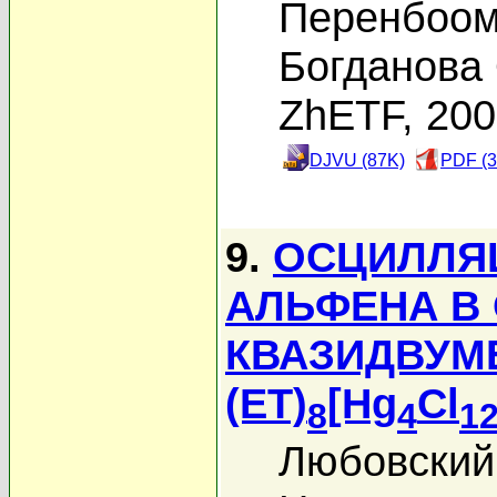
Перенбоом
Богданова 
ZhETF, 20
DJVU (87K)
PDF (3
9.
ОСЦИЛЛЯЦ
АЛЬФЕНА В
КВАЗИДВУМ
(ET)
[Hg
Cl
8
4
1
Любовский 