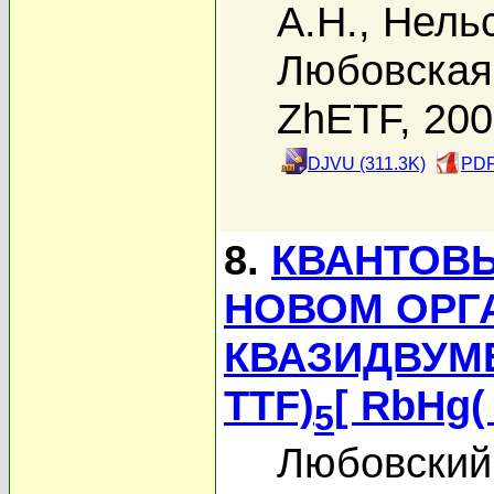
А.Н.
,
Нельс
Любовская 
ZhETF, 20
DJVU (311.3K)
PDF
8.
КВАНТОВ
НОВОМ ОРГ
КВАЗИДВУМЕ
TTF)
[ RbHg(
5
Любовский 