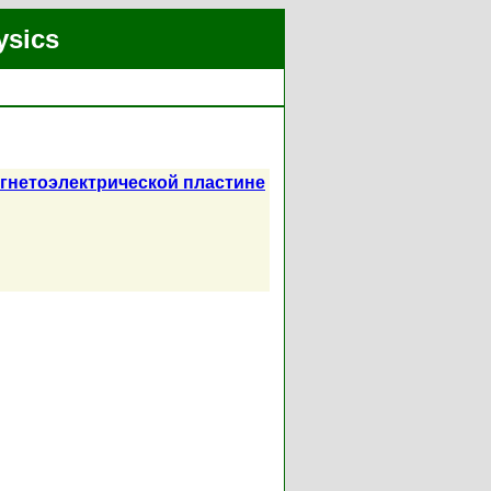
ysics
егнетоэлектрической пластине