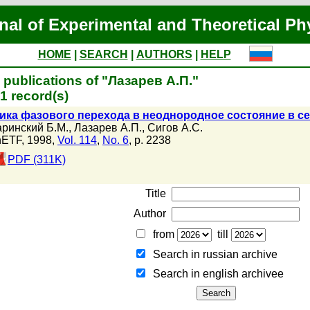
nal of Experimental and Theoretical Ph
HOME
|
SEARCH
|
AUTHORS
|
HELP
 publications of "Лазарев А.П."
1 record(s)
ика фазового перехода в неоднородное состояние в с
ринский Б.М.
,
Лазарев А.П.
,
Сигов А.С.
ETF, 1998,
Vol. 114
,
No. 6
, p. 2238
PDF (311K)
Title
Author
from
till
Search in russian archive
Search in english archiveе