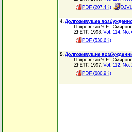
PDF (207.4K)
DJVU
4.
Долгоживущее возбужденно
Покровский Я.Е.
,
Смирнов
ZhETF, 1998,
Vol. 114
,
No. 
PDF (530.6K)
5.
Долгоживущие возбужденны
Покровский Я.Е.
,
Смирнов
ZhETF, 1997,
Vol. 112
,
No. 
PDF (680.9K)