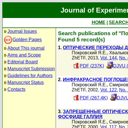
Journal of Experime
HOME
|
SEARC
Journal Issues
Search publications of "П
Found 5 record(s)
Golden Pages
1.
ОПТИЧЕСКИЕ ПЕРЕХОДЫ Д
About This journal
Покровский Я.Е.
,
Хвальков
Aims and Scope
ZhETF, 2013,
Vol. 144
,
No. 
Editorial Board
PDF (237K)
DJVU (
Manuscript Submission
Guidelines for Authors
2.
ИНФРАКРАСНОЕ ПОГЛОЩЕНИ
Manuscript Status
Покровский Я.Е.
,
Смирнов
Contacts
ZhETF, 2002,
Vol. 122
,
No. 
PDF (267.4K)
DJVU
3.
ЗАПРЕЩЕННЫЕ ОПТИЧЕСКИ
ФОСФИДЕ ГАЛЛИЯ
Покровский Я.Е.
,
Смирнов
ZhETF, 2000,
Vol. 117
,
No. 